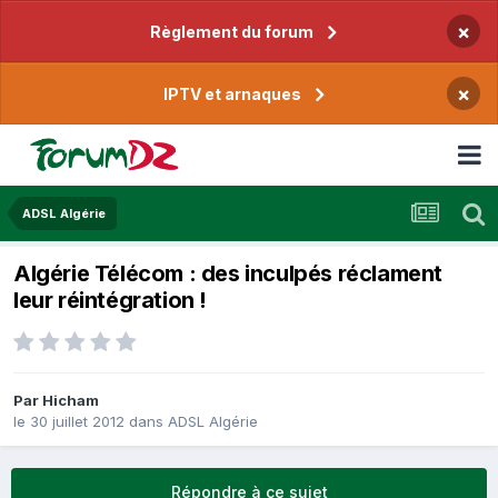
×
Règlement du forum
×
IPTV et arnaques
ADSL Algérie
Algérie Télécom : des inculpés réclament
leur réintégration !
Par
Hicham
le 30 juillet 2012
dans
ADSL Algérie
Répondre à ce sujet