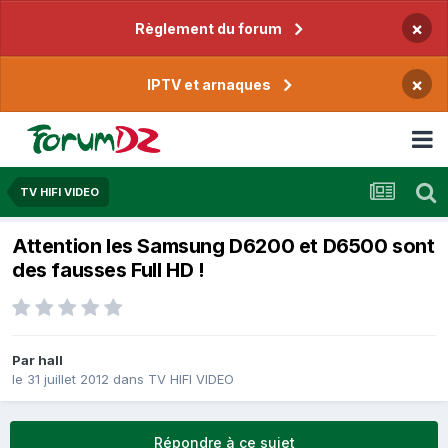
×
Règlement du forum
×
IPTV et arnaques
TV HIFI VIDEO
Attention les Samsung D6200 et D6500 sont
des fausses Full HD !
Par
hall
le 31 juillet 2012
dans
TV HIFI VIDEO
Répondre à ce sujet