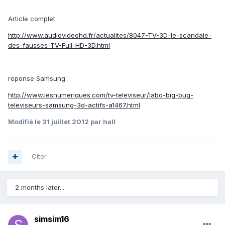
Article complet :
http://www.audiovideohd.fr/actualites/8047-TV-3D-le-scandale-
des-fausses-TV-Full-HD-3D.html
reponse Samsung :
http://www.lesnumeriques.com/tv-televiseur/labo-big-bug-
televiseurs-samsung-3d-actifs-a1467.html
Modifié
le 31 juillet 2012
par hall
Citer
2 months later...
simsim16