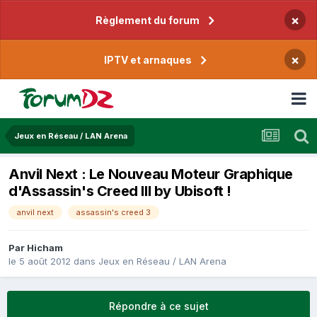
×
Règlement du forum
×
IPTV et arnaques
Jeux en Réseau / LAN Arena
Anvil Next : Le Nouveau Moteur Graphique
d'Assassin's Creed III by Ubisoft !
anvil next
assassin's creed 3
Par
Hicham
le 5 août 2012
dans
Jeux en Réseau / LAN Arena
Répondre à ce sujet