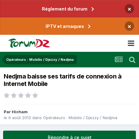
×
Règlement du forum
×
IPTV et arnaques
Opérateurs : Mobilis / Djezzy / Nedjma
Nedjma baisse ses tarifs de connexion à
Internet Mobile
Par
Hicham
le 6 août 2012
dans
Opérateurs : Mobilis / Djezzy / Nedjma
Répondre à ce sujet