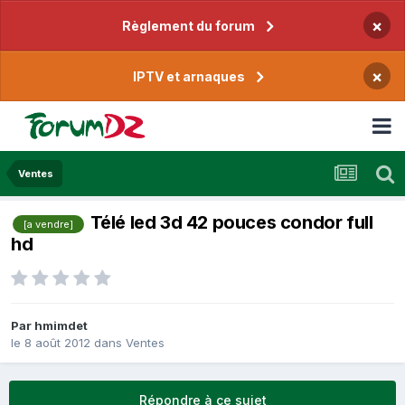
×
Règlement du forum
×
IPTV et arnaques
Ventes
Télé led 3d 42 pouces condor full
[a vendre]
hd
Par
hmimdet
le 8 août 2012
dans
Ventes
Répondre à ce sujet