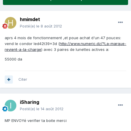
hmimdet
Posté(e)
le 8 août 2012
aprs 4 mois de fonctionnement ,et poue achat d'un 47 pouces:
vend le condor led42t39x3d (
http://www.numeric.dz/?La-marque-
revient-a-la-charge
) avec 3 paires de lunettes actives a:
55000 da
Citer
iSharing
Posté(e)
le 14 août 2012
MP ENVOYé verifier ta boite merci