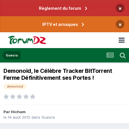
×
Règlement du forum
×
IPTV et arnaques
Guesra
Demonoid, le Célèbre Tracker BitTorrent
Ferme Définitivement ses Portes !
demonoid
Par
Hicham
le 14 août 2012
dans
Guesra