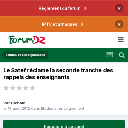
×
Règlement du forum
×
IPTV et arnaques
Etudes et enseignement
Le Satef réclame la seconde tranche des
rappels des enseignants
Par
Hicham
le 14 août 2012
dans
Etudes et enseignement
Répondre à ce sujet