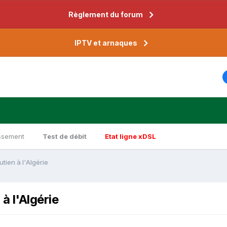
Règlement du forum
IPTV et arnaques
ssement
Test de débit
Etat ligne xDSL
tien à l'Algérie
à l'Algérie