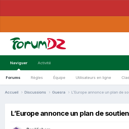
Naviguer
Activité
Forums
Règles
Équipe
Utilisateurs en ligne
Cla
Accueil
Discussions
Guesra
L’Europe annonce un plan de sou
L’Europe annonce un plan de soutien 