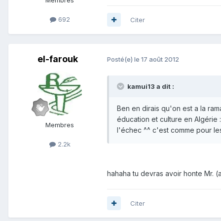
692
Citer
el-farouk
Posté(e)
le 17 août 2012
kamui13 a dit :
Ben en dirais qu'on est a la ram
éducation et culture en Algérie 
Membres
l'échec ^^ c'est comme pour les
2.2k
hahaha tu devras avoir honte Mr. (
Citer