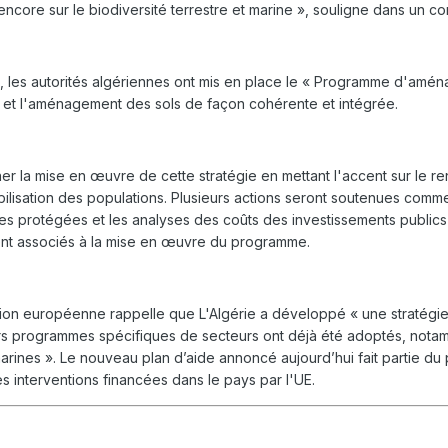
 encore sur le biodiversité terrestre et marine », souligne dans u
les autorités algériennes ont mis en place le « Programme d'aménag
ion et l'aménagement des sols de façon cohérente et intégrée.
la mise en œuvre de cette stratégie en mettant l'accent sur le ren
bilisation des populations. Plusieurs actions seront soutenues comme l
aires protégées et les analyses des coûts des investissements public
ement associés à la mise en œuvre du programme.
n européenne rappelle que L'Algérie a développé « une stratégie n
 programmes spécifiques de secteurs ont déjà été adoptés, notammen
rines ». Le nouveau plan d’aide annoncé aujourd’hui fait partie du 
es interventions financées dans le pays par l'UE.