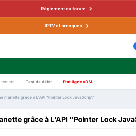
Règlement du forum
IPTV et arnaques
ssement
Test de débit
Etat ligne xDSL
ne manette grâce à L'API "Pointer Lock JavaScript"
anette grâce à L'API "Pointer Lock Java