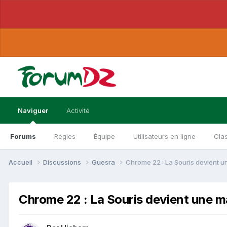
Naviguer
Activité
Forums
Règles
Équipe
Utilisateurs en ligne
Cla
Accueil
Discussions
Guesra
Chrome 22 : La Souris devient u
Chrome 22 : La Souris devient une m