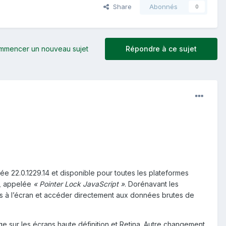
Share
Abonnés
0
mmencer un nouveau sujet
Répondre à ce sujet
ée 22.0.1229.14 et disponible pour toutes les plateformes
I, appelée
« Pointer Lock JavaScript »
. Dorénavant les
s à l’écran et accéder directement aux données brutes de
 sur les écrans haute définition et Retina. Autre changement