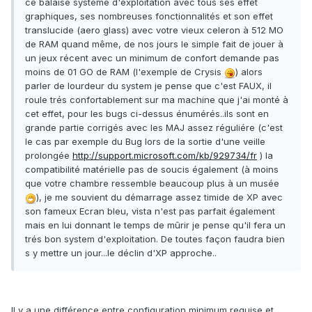
ce balaise système d'exploitation avec tous ses effet
graphiques, ses nombreuses fonctionnalités et son effet
translucide (aero glass) avec votre vieux celeron à 512 MO
de RAM quand même, de nos jours le simple fait de jouer à
un jeux récent avec un minimum de confort demande pas
moins de 01 GO de RAM (l'exemple de Crysis
) alors
parler de lourdeur du system je pense que c'est FAUX, il
roule trés confortablement sur ma machine que j'ai monté à
cet effet, pour les bugs ci-dessus énumérés..ils sont en
grande partie corrigés avec les MAJ assez réguliére (c'est
le cas par exemple du Bug lors de la sortie d'une veille
prolongée
http://support.microsoft.com/kb/929734/fr
) la
compatibilité matérielle pas de soucis également (à moins
que votre chambre ressemble beaucoup plus à un musée
), je me souvient du démarrage assez timide de XP avec
son fameux Ecran bleu, vista n'est pas parfait également
mais en lui donnant le temps de mûrir je pense qu'il fera un
trés bon system d'exploitation. De toutes façon faudra bien
s y mettre un jour...le déclin d'XP approche..
Il y a une différence entre configuration minimum requise et