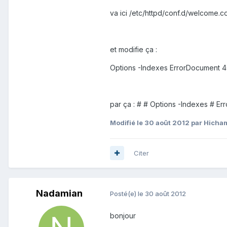
va ici /etc/httpd/conf.d/welcome.c
et modifie ça :
Options -Indexes ErrorDocument 40
par ça : #
# Options -Indexes # Er
Modifié
le 30 août 2012
par Hicha
Citer
Nadamian
Posté(e)
le 30 août 2012
bonjour