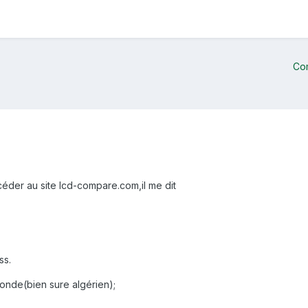
Co
ccéder au site lcd-compare.com,il me dit
ss.
monde(bien sure algérien);