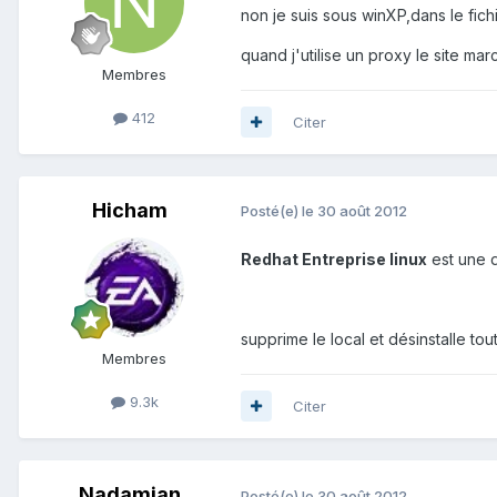
non je suis sous winXP,dans le fichi
quand j'utilise un proxy le site 
Membres
412
Citer
Hicham
Posté(e)
le 30 août 2012
Redhat Entreprise linux
est une d
supprime le local et désinstalle to
Membres
9.3k
Citer
Nadamian
Posté(e)
le 30 août 2012