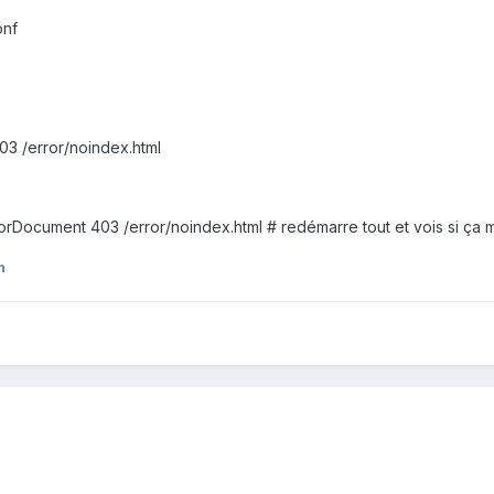
onf
3 /error/noindex.html
rorDocument 403 /error/noindex.html #
redémarre tout et vois si ça 
m