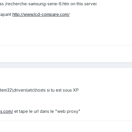
ss /recherche-samsung-serie-6.htm on this server.
 tapant
http://www.lcd-compare.com/
tem32\drivers\etc\hosts si tu est sous XP
ss.com/
et tape le url dans le "web proxy"