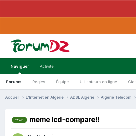
Naviguer
Activité
Forums
Règles
Équipe
Utilisateurs en ligne
Cla
Accueil
L'Internet en Algérie
ADSL Algérie
Algérie Télécom
meme lcd-compare!!
fawri