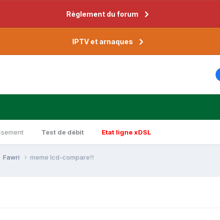
Règlement du forum
IPTV et arnaques
ssement
Test de débit
Etat ligne xDSL
Fawri
meme lcd-compare!!