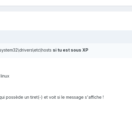
\system32\drivers\etc\hosts
si tu est sous XP
 linux
i possède un tiret(-) et voit si le message s'affiche !