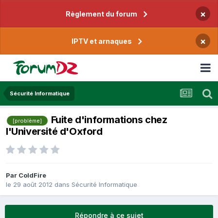
×
Règlement du forum
×
IPTV et arnaques
Sécurité Informatique
Fuite d'informations chez
[problème]
l'Université d'Oxford
Par
ColdFire
le 29 août 2012
dans
Sécurité Informatique
Répondre à ce sujet