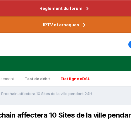
Règlement du forum
IPTV et arnaques
ssement
Test de débit
Etat ligne xDSL
Prochain affectera 10 Sites de la ville pendant 24H
ain affectera 10 Sites de la ville pend