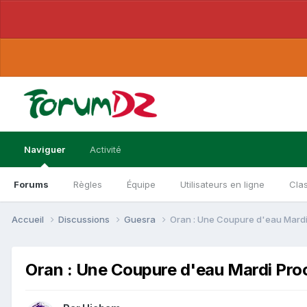
Naviguer
Activité
Forums
Règles
Équipe
Utilisateurs en ligne
Cla
Accueil
Discussions
Guesra
Oran : Une Coupure d'eau Mardi 
Oran : Une Coupure d'eau Mardi Proch