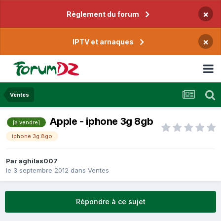
×
Règlement du forum
×
IPTV et arnaques
Ventes
Apple - iphone 3g 8gb
[a vendre]
iphone 3g 8go
Par
aghilas007
le 3 septembre 2012
dans
Ventes
Répondre à ce sujet