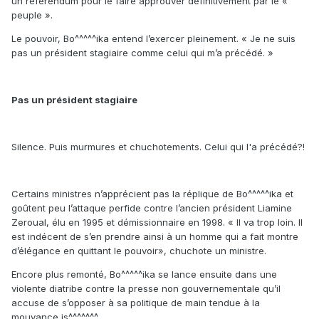
un référendum pour le faire approuver définitivement par le «
peuple ».
Le pouvoir, Bo^^^^^ika entend l’exercer pleinement. « Je ne suis
pas un président stagiaire comme celui qui m’a précédé. »
Pas un président stagiaire
Silence. Puis murmures et chuchotements. Celui qui l'a précédé?!
Certains ministres n’apprécient pas la réplique de Bo^^^^^ika et
goûtent peu l’attaque perfide contre l’ancien président Liamine
Zeroual, élu en 1995 et démissionnaire en 1998. « Il va trop loin. Il
est indécent de s’en prendre ainsi à un homme qui a fait montre
d’élégance en quittant le pouvoir», chuchote un ministre.
Encore plus remonté, Bo^^^^^ika se lance ensuite dans une
violente diatribe contre la presse non gouvernementale qu’il
accuse de s’opposer à sa politique de main tendue à la
mouvance is^^^^^^^.