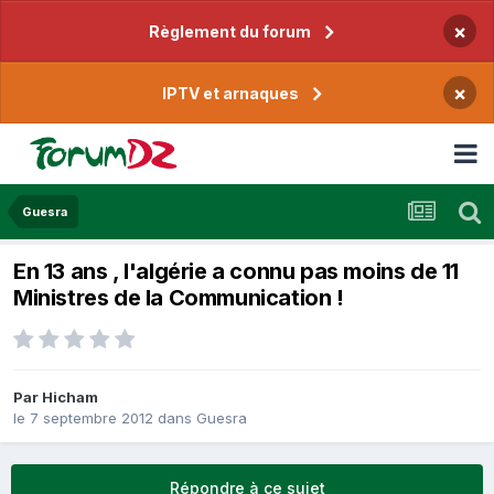
×
Règlement du forum
×
IPTV et arnaques
Guesra
En 13 ans , l'algérie a connu pas moins de 11
Ministres de la Communication !
Par
Hicham
le 7 septembre 2012
dans
Guesra
Répondre à ce sujet