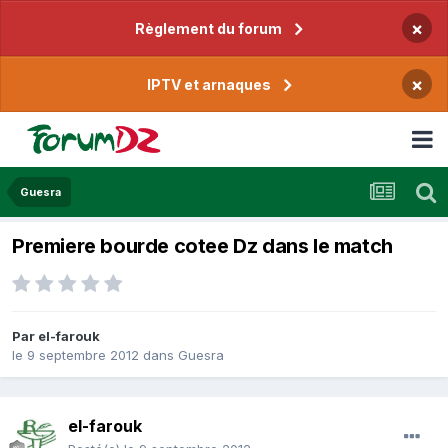
×
Règlement du forum
×
IPTV et arnaques
Guesra
Premiere bourde cotee Dz dans le match
Par
el-farouk
le 9 septembre 2012
dans
Guesra
el-farouk