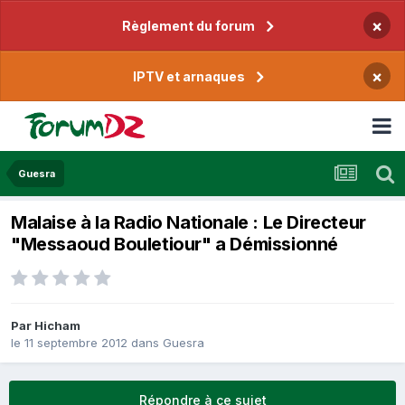
×
Règlement du forum
×
IPTV et arnaques
Guesra
Malaise à la Radio Nationale : Le Directeur
"Messaoud Bouletiour" a Démissionné
Par
Hicham
le 11 septembre 2012
dans
Guesra
Répondre à ce sujet