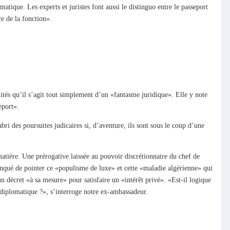
atique. Les experts et juristes font aussi le distinguo entre le passeport
ce de la fonction».
ités qu’il s’agit tout simplement d’un «fantasme juridique». Elle y note
eport».
bri des poursuites judicaires si, d’aventure, ils sont sous le coup d’une
matière. Une prérogative laissée au pouvoir discrétionnaire du chef de
anqué de pointer ce «populisme de luxe» et cette «maladie algérienne» qui
un décret «à sa mesure» pour satisfaire un «intérêt privé». «Est-il logique
 diplomatique ?», s’interroge notre ex-ambassadeur.