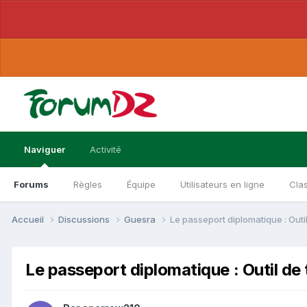
Naviguer
Activité
Forums
Règles
Équipe
Utilisateurs en ligne
Cla
Accueil
Discussions
Guesra
Le passeport diplomatique : Outil 
Le passeport diplomatique : Outil de t