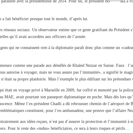
 parallèle avec la présidentielle de 2014. Pour lui, le président Bo^^^^^ika a v
n a fait bénéficier presque tout le monde, d’après lui.
 réseaux sociaux. Un observateur estime que ce geste gratifiant du Président s’
elles qu’il avait accordées aux officiers de l’armée.
 gens qui ne connaissent rien à la diplomatie paraît donc plus comme un «cade
e mesure comme une parade aux démêlés de Khaled Nezzar en Suisse. Faux : l’anc
s autorise à voyager, mais ne vous assure pas l’immunité», a signifié le magis
était sa propre plaidoirie. Mais l’exemple le plus édifiant sur les prétendues v
était en voyage privé à Marseille en 2009, fut coffré et menotté par la police f
 au MAE, avait pourtant son passeport diplomatique en poche. Mais dès lors qu’il
nnocence. Même l’ex-président Chadli a dû rebrousser chemin de l’aéroport de Bru
emblématiques constituent, pour l’ex-ambassadeur, une preuve que l’affaire Nezza
ntrairement aux idées reçues, n’est pas d’assurer la protection et l’immunité à
ers. Pour le reste des «indus» bénéficiaires, ce sera à leurs risques et périls…