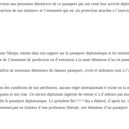
ction aux personnes détentrices de ce passeport qui ont cessé leur activité diplom
nction de son titulaire» et l’immunité qui est «la protection attachée à l’exerci
nisme Sherpa, estime dans son rapport sur le passeport diplomatique et les immun
de l’immunité de juridiction ou d’exécution à la seule détention d’un tel pass
aillon de nouveaux détenteurs du fameux passeport, civils et militaires sont à l’a
nt des conditions de son attribution, aucune règle internationale n’existe en la 
opains et son clan. Un ancien diplomate algérien de renom n’a d’ailleurs pas m
ielle le passeport diplomatique. Le président Bo^^^^^ika a élaboré, d’après lui, 
commerçant ou titulaire d’une profession libérale, soit détenteur d’un passeport