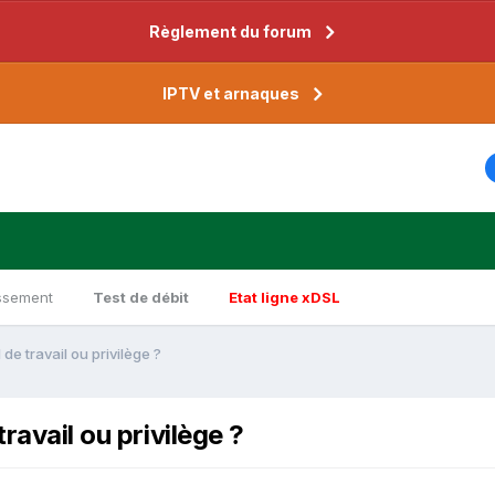
Règlement du forum
IPTV et arnaques
ssement
Test de débit
Etat ligne xDSL
de travail ou privilège ?
ravail ou privilège ?