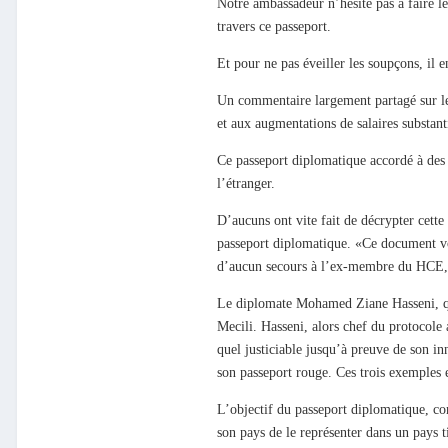
Notre ambassadeur n’hésite pas à faire le
travers ce passeport.
Et pour ne pas éveiller les soupçons, il e
Un commentaire largement partagé sur les
et aux augmentations de salaires substanti
Ce passeport diplomatique accordé à des
l’étranger.
D’aucuns ont vite fait de décrypter cett
passeport diplomatique. «Ce document vou
d’aucun secours à l’ex-membre du HCE, n’
Le diplomate Mohamed Ziane Hasseni, qui 
Mecili. Hasseni, alors chef du protocole
quel justiciable jusqu’à preuve de son i
son passeport rouge. Ces trois exemples 
L’objectif du passeport diplomatique, co
son pays de le représenter dans un pays ti