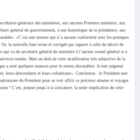
secrétaires généraux des ministères, aux anciens Premiers ministres, aux
ecrétaire général du gouvernement, à son homologue de la présidence, aux
 scandale». «C’est une mesure qui n’a aucune conformité avec les pratiques
Or, la nouvelle liste revue et corrigée par rapport à celle du décret de
s qui va du secrétaire général de ministère à l’ancien consul général et à
ervices rendus. Mais au-delà de cette stratification très subjective de la
ique a noté quelques nuances pour le moins discutables. A tout seigneur
nts, leurs descendants et leurs collatéraux». Conclusion : le Président met
le patronyme du Président pour se voir offrir ce précieux sésame et voyager
ion ! C’est, poussé jusqu’à la caricature, la seule implication de cette