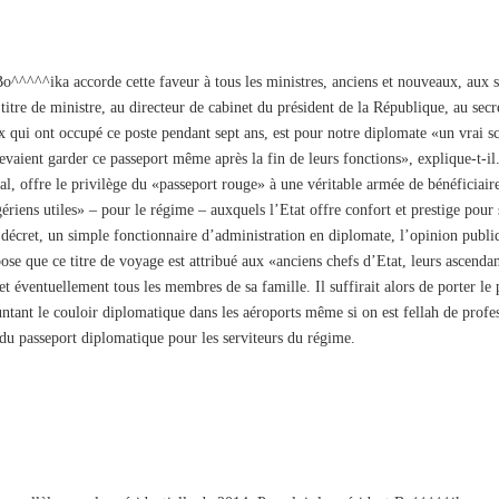
 Bo^^^^^ika accorde cette faveur à tous les ministres, anciens et nouveaux, aux 
 titre de ministre, au directeur de cabinet du président de la République, au s
eux qui ont occupé ce poste pendant sept ans, est pour notre diplomate «un vrai
evaient garder ce passeport même après la fin de leurs fonctions», explique-t-il. 
l, offre le privilège du «passeport rouge» à une véritable armée de bénéficiaire
ériens utiles» – pour le régime – auxquels l’Etat offre confort et prestige pour s
n décret, un simple fonctionnaire d’administration en diplomate, l’opinion publ
pose que ce titre de voyage est attribué aux «anciens chefs d’Etat, leurs ascenda
 et éventuellement tous les membres de sa famille. Il suffirait alors de porter 
ntant le couloir diplomatique dans les aéroports même si on est fellah de profess
du passeport diplomatique pour les serviteurs du régime.