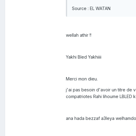
Source : EL WATAN
wellah athir !!
Yakhi Bled Yakhiiii
Merci mon dieu.
j'ai pas besoin d'avoir un titre d
compatriotes Rahi lihoume LBLED k
ana hada bezzaf a3leya welhamdoula