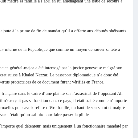
oulu mettre sa famille à l’abri en lui aménageant une issue de secours à
ajoute à la prime de fin de mandat qu’il a offerte aux députés obéissants
au» interne de la République que comme un moyen de sauver sa tête à
ien général-major a été interrogé par la justice genevoise malgré son
trat suisse à Khaled Nezzar. Le passeport diplomatique n’a donc été
ertus protectrices de ce document furent vérifiés en France.
rançaise dans le cadre d’une plainte sur l’assassinat de l’opposant Ali
 n’exerçait pas sa fonction dans ce pays, il était traité comme n’importe
xelles pour avoir refusé d’être fouillé, du haut de son statut et malgré
r n’était qu’un «alibi» pour faire passer la pilule.
 n’importe quel détenteur, mais uniquement à un fonctionnaire mandaté par