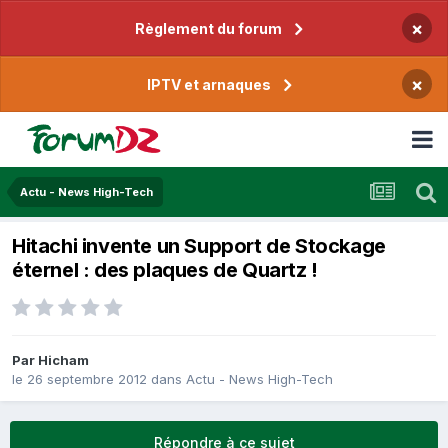
×
Règlement du forum
×
IPTV et arnaques
Actu - News High-Tech
Hitachi invente un Support de Stockage
éternel : des plaques de Quartz !
Par
Hicham
le 26 septembre 2012
dans
Actu - News High-Tech
Répondre à ce sujet