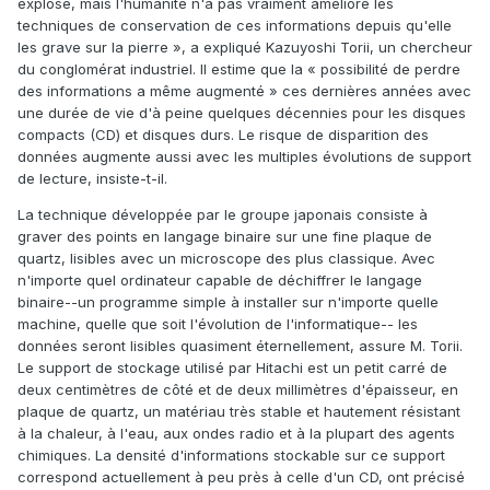
explose, mais l'humanité n'a pas vraiment amélioré les
techniques de conservation de ces informations depuis qu'elle
les grave sur la pierre », a expliqué Kazuyoshi Torii, un chercheur
du conglomérat industriel. Il estime que la « possibilité de perdre
des informations a même augmenté » ces dernières années avec
une durée de vie d'à peine quelques décennies pour les disques
compacts (CD) et disques durs. Le risque de disparition des
données augmente aussi avec les multiples évolutions de support
de lecture, insiste-t-il.
La technique développée par le groupe japonais consiste à
graver des points en langage binaire sur une fine plaque de
quartz, lisibles avec un microscope des plus classique. Avec
n'importe quel ordinateur capable de déchiffrer le langage
binaire--un programme simple à installer sur n'importe quelle
machine, quelle que soit l'évolution de l'informatique-- les
données seront lisibles quasiment éternellement, assure M. Torii.
Le support de stockage utilisé par Hitachi est un petit carré de
deux centimètres de côté et de deux millimètres d'épaisseur, en
plaque de quartz, un matériau très stable et hautement résistant
à la chaleur, à l'eau, aux ondes radio et à la plupart des agents
chimiques. La densité d'informations stockable sur ce support
correspond actuellement à peu près à celle d'un CD, ont précisé