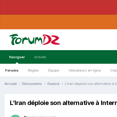
Naviguer
Activité
Forums
Règles
Équipe
Utilisateurs en ligne
Cla
Accueil
Discussions
Guesra
L’Iran déploie son alternative à I
L’Iran déploie son alternative à Inter