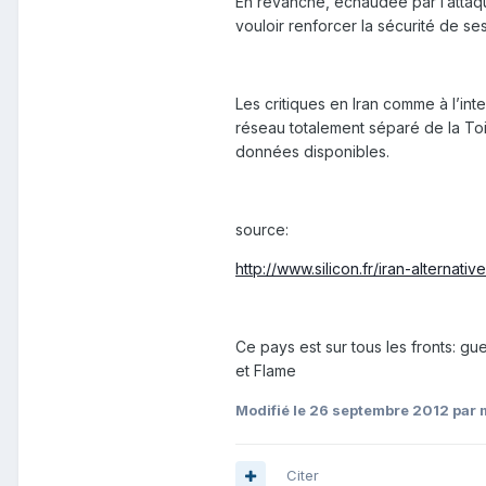
En revanche, échaudée par l’attaq
vouloir renforcer la sécurité de ses
Les critiques en Iran comme à l’inte
réseau totalement séparé de la Toil
données disponibles.
source:
http://www.silicon.fr/iran-alternat
Ce pays est sur tous les fronts: gue
et Flame
Modifié
le 26 septembre 2012
par 
Citer