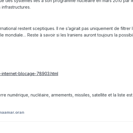
ue des systèmes liés à son programme nucléaire en mars 2010 par le
 infrastructures.
rnational restent sceptiques. Il ne s’agirait pas uniquement de filtre
e mondiale… Reste à savoir si les Iraniens auront toujours la possib
ive-internet-blocage-78903.html
rre numérique, nucléaire, armements, missiles, satellite et la liste est
maamar.oran