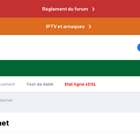
Règlement du forum
IPTV et arnaques
ssement
Test de débit
Etat ligne xDSL
nternet
net