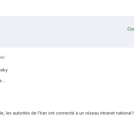
Co
ié)
Beky
ve…
 les autorités de l’Iran ont connecté à un réseau intranet national l