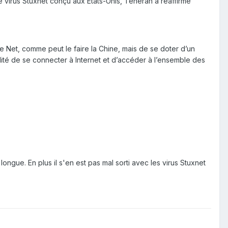
 virus Stuxnet conçu aux États-Unis, Teheran a réaffirmé
r le Net, comme peut le faire la Chine, mais de se doter d’un
ilité de se connecter à Internet et d’accéder à l’ensemble des
 longue. En plus il s'en est pas mal sorti avec les virus Stuxnet