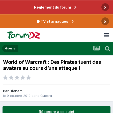
×
Règlement du forum
×
IPTV et arnaques
Guesra
World of Warcraft : Des Pirates tuent des
avatars au cours d’une attaque !
Par
Hicham
le 9 octobre 2012
dans
Guesra
Répondre à ce sujet