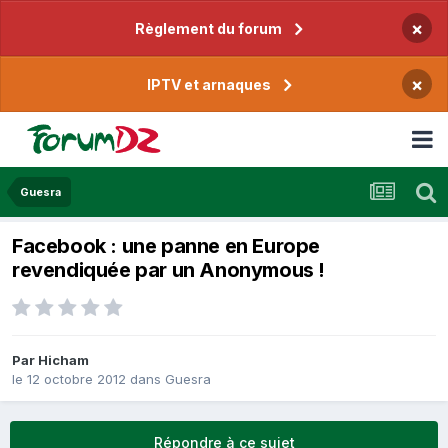
×
Règlement du forum
×
IPTV et arnaques
Guesra
Facebook : une panne en Europe
revendiquée par un Anonymous !
Par
Hicham
le 12 octobre 2012
dans
Guesra
Répondre à ce sujet