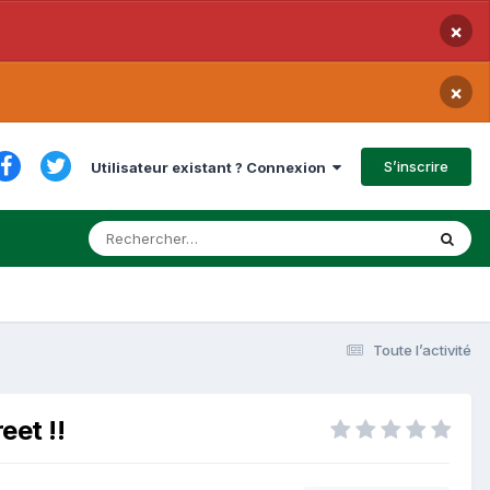
×
×
S’inscrire
Utilisateur existant ? Connexion
Toute l’activité
eet !!