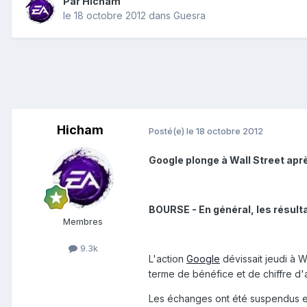
Par
Hicham
le 18 octobre 2012
dans
Guesra
Hicham
Posté(e)
le 18 octobre 2012
Google plonge à Wall Street apr
BOURSE - En général, les résulta
Membres
9.3k
L'action
Google
dévissait jeudi à Wa
terme de bénéfice et de chiffre d'a
Les échanges ont été suspendus en 