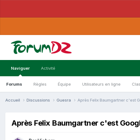
Naviguer
Activité
Forums
Règles
Équipe
Utilisateurs en ligne
Cla
Accueil
Discussions
Guesra
Après Felix Baumgartner c'est Goo
Après Felix Baumgartner c'est Google 