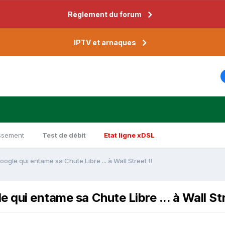
Règlement du forum
IPTV et arnaques
ssement
Test de débit
Etat ligne xDSL
gle qui entame sa Chute Libre ... à Wall Street !!
qui entame sa Chute Libre ... à Wall Str