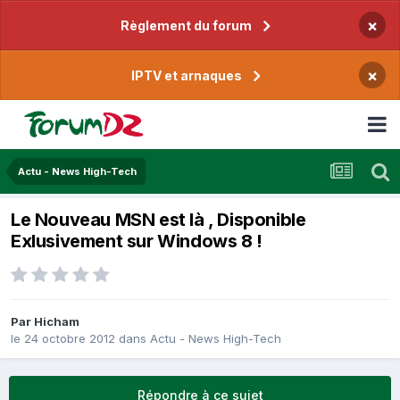
×
Règlement du forum
×
IPTV et arnaques
Actu - News High-Tech
Le Nouveau MSN est là , Disponible
Exlusivement sur Windows 8 !
Par
Hicham
le 24 octobre 2012
dans
Actu - News High-Tech
Répondre à ce sujet