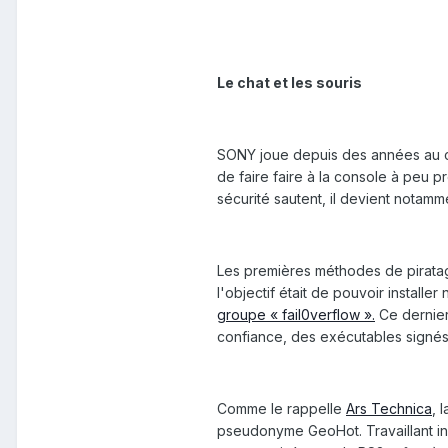
Le chat et les souris
SONY joue depuis des années au chat
de faire faire à la console à peu p
sécurité sautent, il devient notamm
Les premières méthodes de piratage
l'objectif était de pouvoir installe
groupe « fail0verflow ».
Ce dernier
confiance, des exécutables signés,
Comme le rappelle
Ars Technica
, 
pseudonyme GeoHot. Travaillant ind