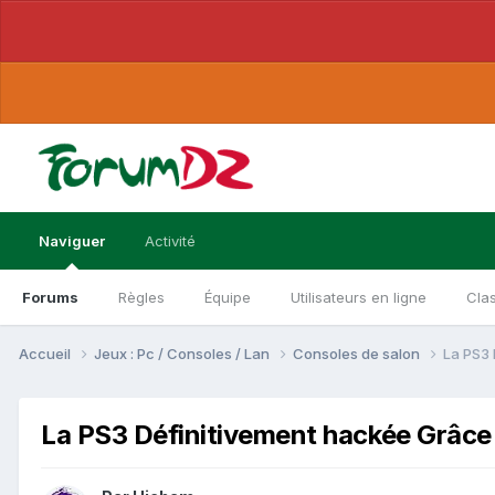
Naviguer
Activité
Forums
Règles
Équipe
Utilisateurs en ligne
Cla
Accueil
Jeux : Pc / Consoles / Lan
Consoles de salon
La PS3 
La PS3 Définitivement hackée Grâce