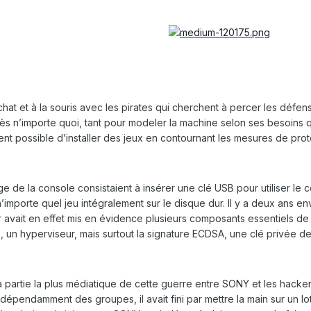
 et à la souris avec les pirates qui cherchent à percer les défenses
rès n’importe quoi, tant pour modeler la machine selon ses besoins q
ent possible d’installer des jeux en contournant les mesures de prot
 de la console consistaient à insérer une clé USB pour utiliser le 
r n’importe quel jeu intégralement sur le disque dur. Il y a deux ans
 avait en effet mis en évidence plusieurs composants essentiels de 
 un hyperviseur, mais surtout la signature ECDSA, une clé privée d
la partie la plus médiatique de cette guerre entre SONY et les hack
épendamment des groupes, il avait fini par mettre la main sur un lot