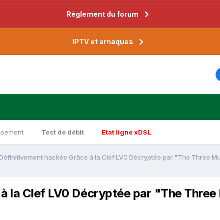
Règlement du forum
IPTV et arnaques
ssement
Test de débit
Etat ligne xDSL
Définitivement hackée Grâce à la Clef LV0 Décryptée par "The Three M
 à la Clef LV0 Décryptée par "The Thre