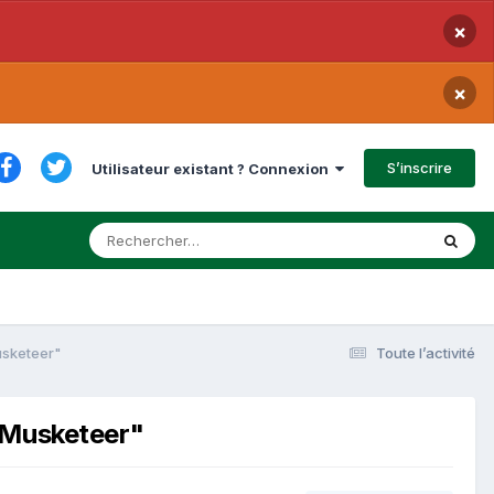
×
×
S’inscrire
Utilisateur existant ? Connexion
usketeer"
Toute l’activité
e Musketeer"