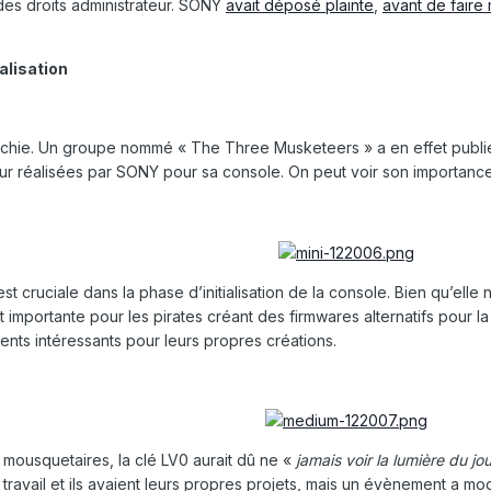
des droits administrateur. SONY
avait déposé plainte
,
avant de faire
ialisation
chie. Un groupe nommé « The Three Musketeers » a en effet publié l
jour réalisées par SONY pour sa console. On peut voir son importan
st cruciale dans la phase d’initialisation de la console. Bien qu’elle 
t importante pour les pirates créant des firmwares alternatifs pour la
nts intéressants pour leurs propres créations.
 mousquetaires, la clé LV0 aurait dû ne «
jamais voir la lumière du jou
ravail et ils avaient leurs propres projets, mais un évènement a modif