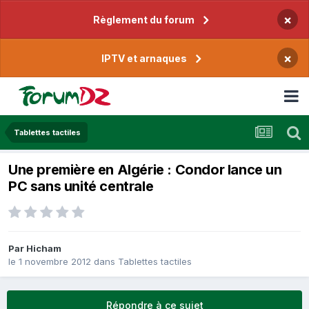
×
Règlement du forum
×
IPTV et arnaques
Tablettes tactiles
Une première en Algérie : Condor lance un
PC sans unité centrale
Par
Hicham
le 1 novembre 2012
dans
Tablettes tactiles
Répondre à ce sujet