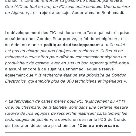
Condor «
vient de renforcer sa gamme de desktop par le All in
One (AIO ou tout en un), un PC sans unité centrale. Une première
en Algérie
», s’est réjoui à ce sujet Abderrahmane Benhamadi.
Le développement des TIC est donc une affaire qui est très prise
au sérieux chez Condor. Pour preuve, le fabricant algérien s’est
doté de toute une «
politique de développement
». «
Ce volet
est pris en charge par nos équipes de recherche. Celles-ci ne
ménagent aucun effort pour offrir au consommateur algérien un
produit haut de gamme, avec en sus un bon rapport qualité-prix
»,
a assuré encore à ce sujet M. Benhamadi lequel a relevé
également que «
la recherche était un axe prioritaire de Condor
Electronics, qui emploie plus de 300 techniciens et ingénieurs
».
«
La fabrication de cartes mères pour PC, le lancement du All In
One, du classmate, de la tablette, sont dans une certaine mesure
l’œuvre de nos équipes de recherche maîtrisant parfaitement les
technologies de pointe
», a dévoilé en dernier le PDG de Condor
qui fêtera en décembre prochain son
10ème anniversaire
.