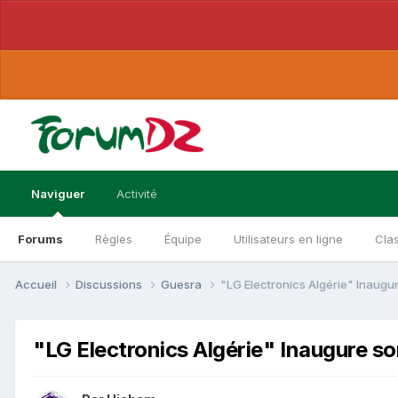
Naviguer
Activité
Forums
Règles
Équipe
Utilisateurs en ligne
Cla
Accueil
Discussions
Guesra
"LG Electronics Algérie" Inaug
"LG Electronics Algérie" Inaugure s