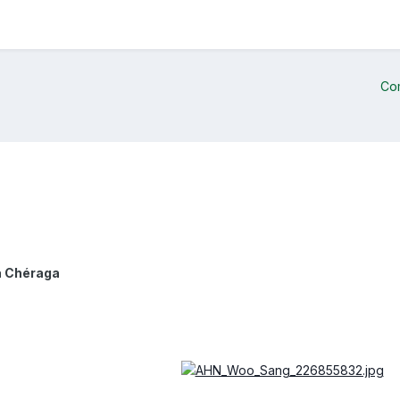
Co
à Chéraga