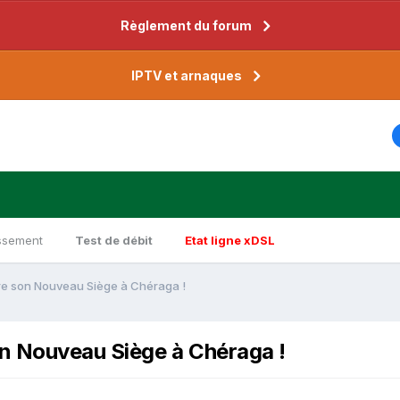
Règlement du forum
IPTV et arnaques
ssement
Test de débit
Etat ligne xDSL
ure son Nouveau Siège à Chéraga !
on Nouveau Siège à Chéraga !