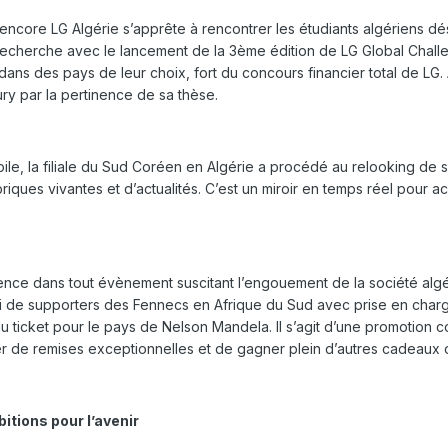
 encore LG Algérie s’apprête à rencontrer les étudiants algériens dé
 recherche avec le lancement de la 3ème édition de LG Global Chall
ans des pays de leur choix, fort du concours financier total de LG. 
ury par la pertinence de sa thèse.
a toile, la filiale du Sud Coréen en Algérie a procédé au relooking d
ques vivantes et d’actualités. C’est un miroir en temps réel pour a
sence dans tout évènement suscitant l’engouement de la société alg
voi de supporters des Fennecs en Afrique du Sud avec prise en char
u ticket pour le pays de Nelson Mandela. Il s’agit d’une promotion
r de remises exceptionnelles et de gagner plein d’autres cadeaux of
tions pour l’avenir