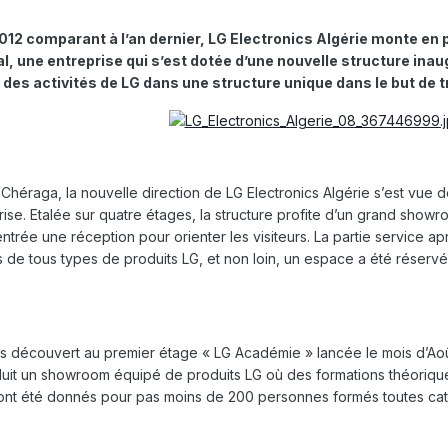
012 comparant à l’an dernier, LG Electronics Algérie monte e
, une entreprise qui s’est dotée d’une nouvelle structure inaug
 des activités de LG dans une structure unique dans le but de tr
e Chéraga, la nouvelle direction de LG Electronics Algérie s’est vue
se. Etalée sur quatre étages, la structure profite d’un grand show
’entrée une réception pour orienter les visiteurs. La partie service a
 de tous types de produits LG, et non loin, un espace a été réserv
ns découvert au premier étage « LG Académie » lancée le mois d’Aoû
oduit un showroom équipé de produits LG où des formations théoriqu
 ont été donnés pour pas moins de 200 personnes formés toutes ca