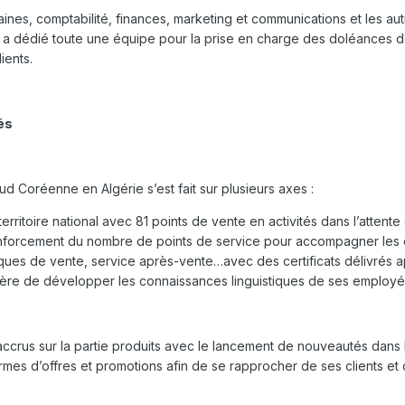
s, comptabilité, finances, marketing et communications et les autres
e a dédié toute une équipe pour la prise en charge des doléances des
ients.
és
 Coréenne en Algérie s’est fait sur plusieurs axes :
rritoire national avec 81 points de vente en activités dans l’attente 
forcement du nombre de points de service pour accompagner les clie
ques de vente, service après-vente…avec des certificats délivrés ap
ière de développer les connaissances linguistiques de ses employé
 accrus sur la partie produits avec le lancement de nouveautés da
es d’offres et promotions afin de se rapprocher de ses clients et