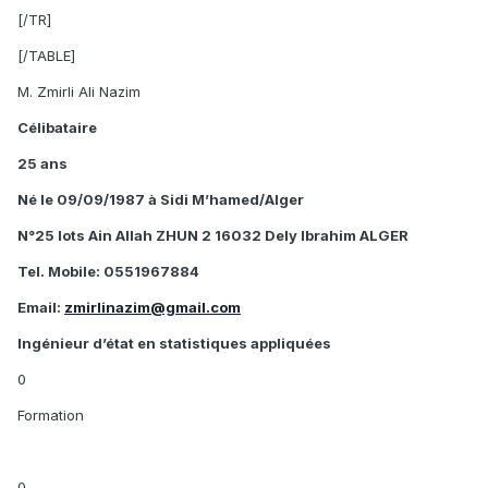
[/TR]
[/TABLE]
M. Zmirli Ali Nazim
Célibataire
25 ans
Né le 09/09/1987 à Sidi M’hamed/Alger
N°25 lots Ain Allah ZHUN 2 16032 Dely Ibrahim ALGER
Tel. Mobile: 0551967884
Email:
zmirlinazim@gmail.com
Ingénieur d’état en statistiques appliquées
0
Formation
0