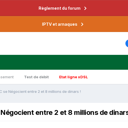
Règlement du forum
IPTV et arnaques
ssement
Test de débit
Etat ligne xDSL
se Négocient entre 2 et 8 millions de dinars !
égocient entre 2 et 8 millions de dinars