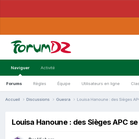
Naviguer
Activité
Forums
Règles
Équipe
Utilisateurs en ligne
Cla
Accueil
Discussions
Guesra
Louisa Hanoune : des Sièges APC 
Louisa Hanoune : des Sièges APC se N