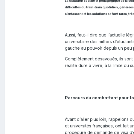
La situation sociale et pédagogique de la co
difficultés du train-train quotidien, générée
s’entassent et les solutions se font rares, très
Aussi, faut-il dire que l’actuelle l
universitaire des milliers d’étudian
gauche au pouvoir depuis un peu pl
Complètement désavoués, ils sont p
réalité dure à vivre, à la limite du
Parcours du combattant pour t
Avant d’aller plus loin, rappelons
et universités françaises, ont fait
procédure de demande de visa d’é