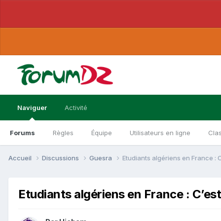
Naviguer
Activité
Forums
Règles
Équipe
Utilisateurs en ligne
Cla
Accueil
Discussions
Guesra
Etudiants algériens en France : C
Etudiants algériens en France : C’est 