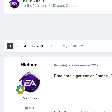
Par
Hicham
le 9 décembre 2012
dans
Guesra
1
2
3
SUIVANT
Page 1 sur 3
Hicham
Posté(e)
le 9 décembre 2012
Etudiants algériens en France : C
Membres
9.3k