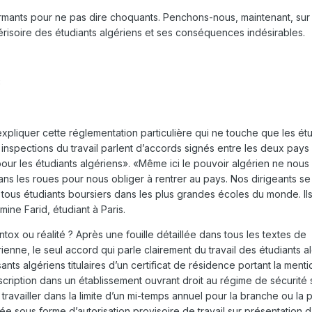
larmants pour ne pas dire choquants. Penchons-nous, maintenant, sur
dérisoire des étudiants algériens et ses conséquences indésirables.
8
pliquer cette réglementation particulière qui ne touche que les étu
 inspections du travail parlent d’accords signés entre les deux pays
 pour les étudiants algériens». «Même ici le pouvoir algérien ne nous
dans les roues pour nous obliger à rentrer au pays. Nos dirigeants se
t tous étudiants boursiers dans les plus grandes écoles du monde. Ils
mine Farid, étudiant à Paris.
ntox ou réalité ? Après une fouille détaillée dans tous les textes de
ienne, le seul accord qui parle clairement du travail des étudiants a
nts algériens titulaires d’un certificat de résidence portant la menti
inscription dans un établissement ouvrant droit au régime de sécurité
 travailler dans la limite d’un mi-temps annuel pour la branche ou la 
rée sous forme d’autorisation provisoire de travail sur présentation 