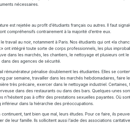
cuments nécessaires.
ure est rejetée au profit d’étudiants français ou autres. Il faut signal
nt compréhensifs contrairement à la majorité d’entre eux.
t le travail au noir, notamment à Paris. Nos étudiants qui ont «la chan
ont intégré toute sorte de corps professionnels, les plus improbab
ouve dans les marchés, les chantiers, le nettoyage et plusieurs ont le
ou dans des agences de sécurité.
vail rémunérateur pénalise doublement les étudiantes. Elles se conte
ing par semaine, travailler dans les marchés hebdomadaires, faire 
ière très précaire, exercer dans le nettoyage industriel. Certaines,
serveuse dans des restaurants ou dans des bars. Quelques-unes son
n’hésitent pas à offrir des prestations sexuelles payantes. Où son
 inférieur dans la hiérarchie des préoccupations.
continuent, tant bien que mal, leurs études. Pour ce faire, ils peuv
er de leur famille. Ils sollicitent aussi l’aide des associations caritat