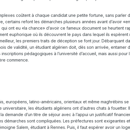
plexes coûtent à chaque candidat une petite fortune, sans parler d
re, certains refont les démarches plusieurs années avant d’avoir «en
ux qui ont eu «la chance» d’avoir ce fameux document se heurtent r
ment euphorique où ils découvrent le pays dans lequel ils espèrent 
 meilleur, les premiers traits de déception se font jour. Débarquant d
is de validité, un étudiant algérien doit, dès son arrivée, entamer d
inscriptions pédagogiques à l’université d’accueil, mais aussi pour l
alère commence.
is, européens, latino-américains, orientaux et même maghrébins se
universitaire, les étudiants algériens ont d’autres chats à fouetter. Il
a demande d’un titre de séjour avec à l’appui un justificatif financie
s démarches sont compliquées. Les préfectures sont exigeantes et 
émoigne Salem, étudiant à Rennes. Puis, il faut espérer avoir un lo