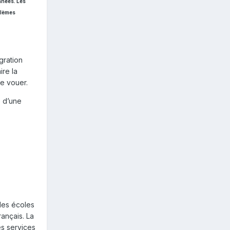
nnées. Les
blèmes
gration
ire la
se vouer.
e d’une
des écoles
rançais. La
s services