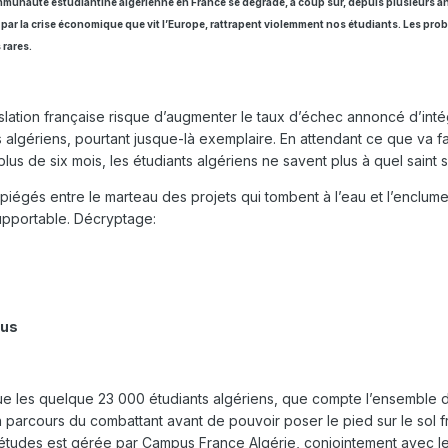
mmunauté estudiantine algérienne en France se dégrade, à coup sûr, depuis plusieurs a
s par la crise économique que vit l’Europe, rattrapent violemment nos étudiants. Les pro
 rares.
égislation française risque d’augmenter le taux d’échec annoncé d’inté
ts algériens, pourtant jusque-là exemplaire. En attendant ce que va fa
us de six mois, les étudiants algériens ne savent plus à quel saint 
iégés entre le marteau des projets qui tombent à l’eau et l’enclum
 supportable. Décryptage:
ous
 que les quelque 23 000 étudiants algériens, que compte l’ensemble 
 un parcours du combattant avant de pouvoir poser le pied sur le sol f
tudes est gérée par Campus France Algérie, conjointement avec le