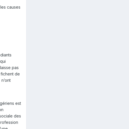
 les causes
diants
 qui
 laisse pas
 fichent de
 n’ont
lgériens est
on
 sociale des
profession
d’une