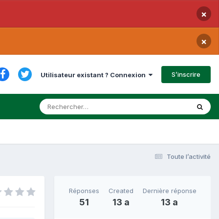
×
×
S’inscrire
Utilisateur existant ? Connexion
Toute l’activité
Réponses
Created
Dernière réponse
51
13 a
13 a