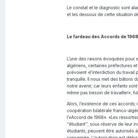
Le constat et le diagnostic sont a
et les dessous de cette situation 
Le fardeau des Accords de 196
L’une des raisons évoquées pour ex
algériens, certaines préfectures et
prévoient «l’interdiction du travail
tranquille. Il nous met des bâtons 
notre avenir, car leurs enfants son
même pas besoin de travailler», ful
Alors, l’existence de ces accords; i
coopération bilatérale franco-algér
l’«Accord de 1968». «Les ressortissa
‘‘étudiant’’, sous réserve de leur 
étudiants, peuvent être autorisés à
concernée. L’autorisation est déliv