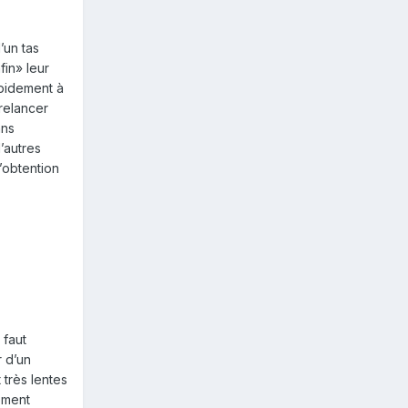
’un tas
fin» leur
apidement à
relancer
ans
’autres
’obtention
 faut
r d’un
très lentes
gement