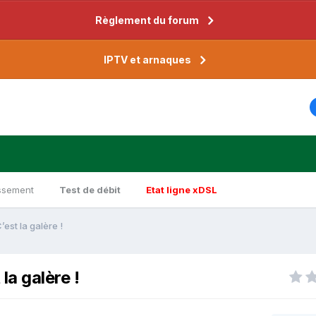
Règlement du forum
IPTV et arnaques
ssement
Test de débit
Etat ligne xDSL
’est la galère !
la galère !