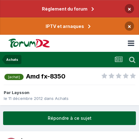
×
Règlement du forum
×
IPTV et arnaques
Achats
Amd fx-8350
[achat]
Par
Laysson
le 11 décembre 2012
dans
Achats
Répondre à ce sujet