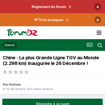
×
Règlement du forum
×
IPTV et arnaques
Guesra
Chine : La plus Grande Ligne TGV au Monde
(2.298 km) Inaugurée le 26 Décembre !
Par
Hicham
le 15 décembre 2012
dans
Guesra
Répondre à ce sujet