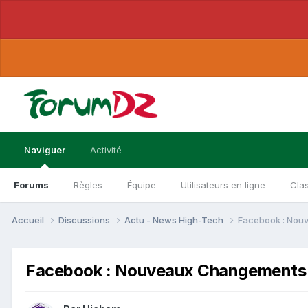
Naviguer
Activité
Forums
Règles
Équipe
Utilisateurs en ligne
Cla
Accueil
Discussions
Actu - News High-Tech
Facebook : Nouv
Facebook : Nouveaux Changements D