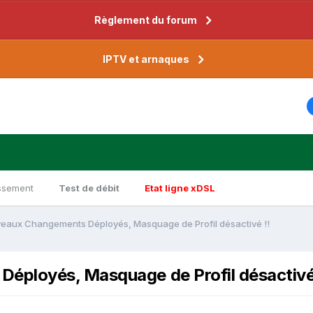
Règlement du forum
IPTV et arnaques
ssement
Test de débit
Etat ligne xDSL
eaux Changements Déployés, Masquage de Profil désactivé !!
éployés, Masquage de Profil désactivé 