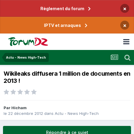
×
Règlement du forum
×
IPTV et arnaques
Actu - News High-Tech
Wikileaks diffusera 1 million de documents en
2013 !
Par
Hicham
le 22 décembre 2012
dans
Actu - News High-Tech
Répondre à ce sujet