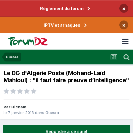
×
Règlement du forum
×
IPTV et arnaques
Guesra
Le DG d'Algérie Poste (Mohand-Laïd
Mahloul) : "il faut faire preuve d’intelligence"
Par
Hicham
le 7 janvier 2013
dans
Guesra
Répondre à ce sujet