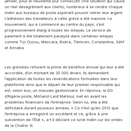
janvier, pour le neuvième jour consécutif. Une situation qui cause
un réel désagrément aux clients, nombreux à se rendre chaque
matin aux bureaux de poste espérant pouvoir retirer leur argent.
L’adhésion des travailleurs à cette grève a été massive. Le
mouvement, qui a commencé au centre du pays, s’est
progressivement élargi à toutes les wilayas. Le service de
paiement a été totalement paralysé dans certaines wilayas
comme Tizi Ouzou, Mascara, Biskra, Tlemcen, Constantine, Sétif
et Annaba.
Les grévistes refusent la prime de bénéfice annuel qui leur a été
accordée, d’un montant de 30 000 dinars. Ils demandent
l’application de toutes les revendications formulées dans leur
plateforme ainsi que le départ de leur premier responsable qui
est, selon eux, un mauvais gestionnaire. En réponse, le DG
d’Algérie poste, Mohand-Laïd Mahloul, met en avant les
problèmes financiers de l’entreprise. Selon lui, elle a été
déficitaire durant plusieurs années. « Ce n’est qu’en 2012 que
l’entreprise a enregistré un excédent et ce, grâce à une
subvention de l’État », a‑t‑il déclaré ce lundi matin sur les ondes
de la Chaîne 3I.