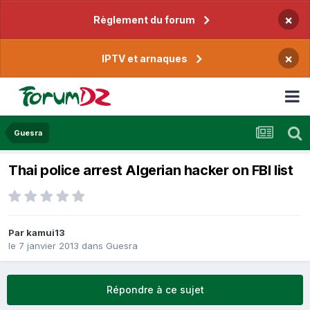
×
Règlement du forum
×
IPTV et arnaques
Guesra
Thai police arrest Algerian hacker on FBI list
Par
kamui13
le 7 janvier 2013
dans
Guesra
Répondre à ce sujet