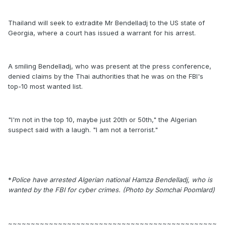
Thailand will seek to extradite Mr Bendelladj to the US state of
Georgia, where a court has issued a warrant for his arrest.
A smiling Bendelladj, who was present at the press conference,
denied claims by the Thai authorities that he was on the FBI's
top-10 most wanted list.
"I'm not in the top 10, maybe just 20th or 50th," the Algerian
suspect said with a laugh. "I am not a terrorist."
*
Police have arrested Algerian national Hamza Bendelladj, who is
wanted by the FBI for cyber crimes. (Photo by Somchai Poomlard)
~~~~~~~~~~~~~~~~~~~~~~~~~~~~~~~~~~~~~~~~~~~~~~