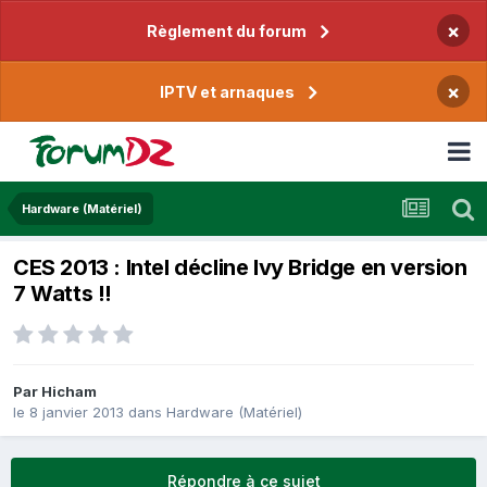
×
Règlement du forum
×
IPTV et arnaques
Hardware (Matériel)
CES 2013 : Intel décline Ivy Bridge en version
7 Watts !!
Par
Hicham
le 8 janvier 2013
dans
Hardware (Matériel)
Répondre à ce sujet