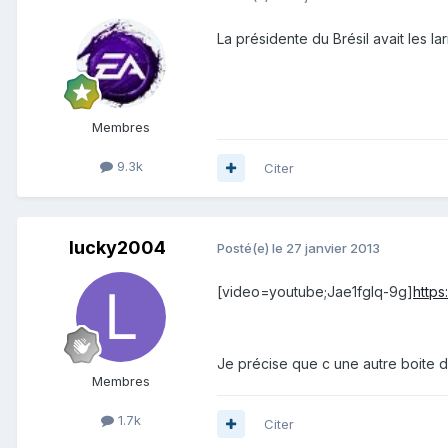
La présidente du Brésil avait les
Membres
9.3k
Citer
lucky2004
Posté(e)
le 27 janvier 2013
[video=youtube;Jae1fglq-9g]
http
Je précise que c une autre boite de 
Membres
1.7k
Citer