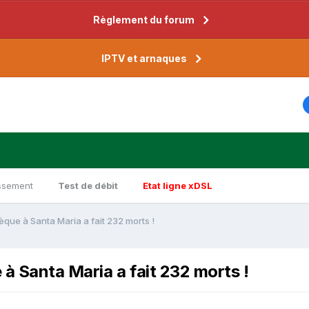
Règlement du forum
IPTV et arnaques
ssement
Test de débit
Etat ligne xDSL
èque à Santa Maria a fait 232 morts !
 à Santa Maria a fait 232 morts !