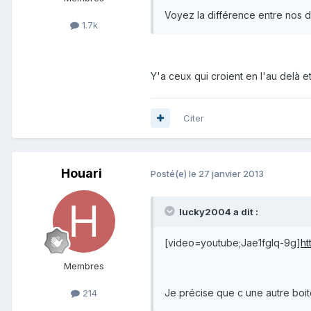
Voyez la différence entre nos de
1.7k
Y'a ceux qui croient en l'au delà et 
Citer
Houari
Posté(e)
le 27 janvier 2013
lucky2004 a dit :
[video=youtube;Jae1fglq-9g]
ht
Membres
Je précise que c une autre boite
214