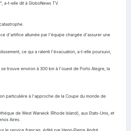
e", a-t-elle dit à GloboNews TV.
 catastrophe.
èce d'artifice allumée par l'équipe chargée d'assurer une
ssement, ce qui a ralenti l'évacuation, a-t-elle poursuivi,
se trouve environ à 300 km à l'ouest de Porto Alegre, la
tion particulière à l'approche de la Coupe du monde de
cothèque de West Warwick (Rhode Island), aux Etats-Unis, et
nos Aires.
r le service français, édité par Henri-Pierre André