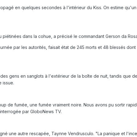
propagé en quelques secondes à l'intérieur du Kiss. On estime qu'un 
 piétinées dans la cohue, a précisé le commandant Gerson da Rosa Fe
ournée par les autorités, faisait état de 245 morts et 48 blessés dont l
des gens en sanglots à l'extérieur de la boîte de nuit, tandis que d
 issue.
aucoup de fumée, une fumée vraiment noire. Nous avons pu sortir ra
 interrogée par GloboNews TV.
uligné une autre rescapée, Taynne Vendrusculo. "La panique et l'i