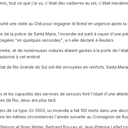
 moi, tout ce que j'ai vu, c'était des cadavres au sol, c'était macabr
rté une visite au Chili pour regagner le Brésil en urgence après la
 de la police de Santa Maria, l'incendie est parti à cause d'une pi
opagées "en quelques secondes", a-t-elle déclaré à Reuters.
rmée, et de nombreuses voitures étaient garées à la porte de l'établi
autorisé à cet endroit.
tat de Rio Grande do Sul ont été envoyées en renforts. Santa Maria 
s et les capacités des services de secours font l'objet d'une atten
es de Rio, deux ans plus tard.
riers de ce type. En 2003, un incendie a fait 100 morts dans une dis
ans les mêmes circonstances l'année suivante au Cromagnon de Bue
Benson et Brian Winter, Bertrand Boucey et Jean-Philippe Lefief pou