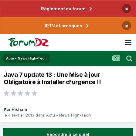
×
Règlement du forum
×
IPTV et arnaques
Actu - News High-Tech
Java 7 update 13 : Une Mise à jour
Obligatoire à Installer d'urgence !!
Par
Hicham
le 4 février 2013
dans
Actu - News High-Tech
Répondre à ce sujet