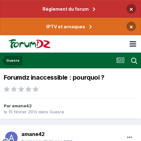
×
Règlement du forum
×
IPTV et arnaques
Guesra
Forumdz inaccessible : pourquoi ?
Par
amane42
le 15 février 2013
dans
Guesra
amane42