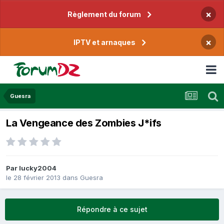
×
Règlement du forum
×
IPTV et arnaques
Guesra
La Vengeance des Zombies J*ifs
Par
lucky2004
le 28 février 2013
dans
Guesra
Répondre à ce sujet