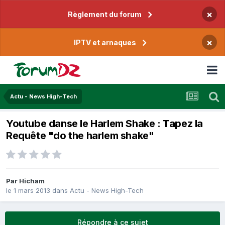
×
Règlement du forum
×
IPTV et arnaques
Actu - News High-Tech
Youtube danse le Harlem Shake : Tapez la
Requête "do the harlem shake"
Par
Hicham
le 1 mars 2013
dans
Actu - News High-Tech
Répondre à ce sujet