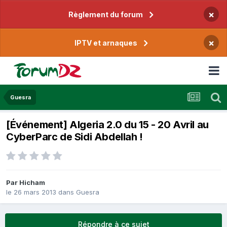
×
Règlement du forum
×
IPTV et arnaques
Guesra
[Événement] Algeria 2.0 du 15 - 20 Avril au
CyberParc de Sidi Abdellah !
Par
Hicham
le 26 mars 2013
dans
Guesra
Répondre à ce sujet