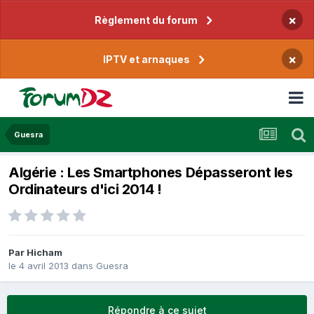
×
Règlement du forum
×
IPTV et arnaques
Guesra
Algérie : Les Smartphones Dépasseront les
Ordinateurs d'ici 2014 !
Par
Hicham
le 4 avril 2013
dans
Guesra
Répondre à ce sujet