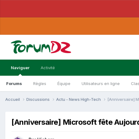
Naviguer
Activité
Forums
Règles
Équipe
Utilisateurs en ligne
Cla
Accueil
Discussions
Actu - News High-Tech
[Anniversaire] M
[Anniversaire] Microsoft fête Aujour