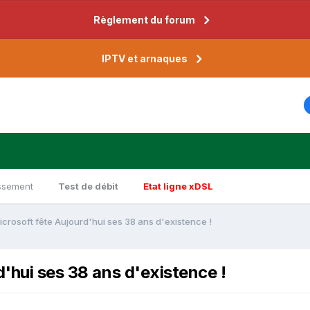
Règlement du forum
IPTV et arnaques
ssement
Test de débit
Etat ligne xDSL
icrosoft fête Aujourd'hui ses 38 ans d'existence !
d'hui ses 38 ans d'existence !