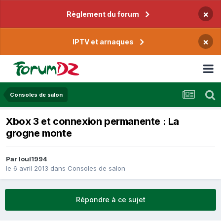
×
Règlement du forum
×
IPTV et arnaques
Consoles de salon
Xbox 3 et connexion permanente : La
grogne monte
Par
loul1994
le 6 avril 2013
dans
Consoles de salon
Répondre à ce sujet