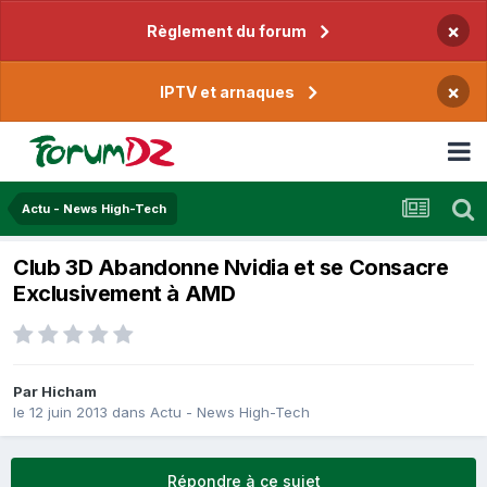
×
Règlement du forum
×
IPTV et arnaques
Actu - News High-Tech
Club 3D Abandonne Nvidia et se Consacre
Exclusivement à AMD
Par
Hicham
le 12 juin 2013
dans
Actu - News High-Tech
Répondre à ce sujet