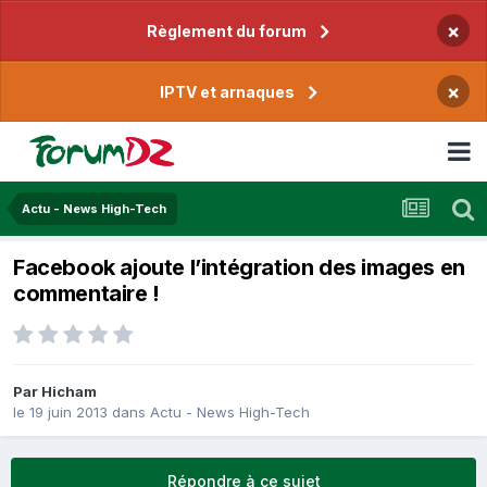
×
Règlement du forum
×
IPTV et arnaques
Actu - News High-Tech
Facebook ajoute l’intégration des images en
commentaire !
Par
Hicham
le 19 juin 2013
dans
Actu - News High-Tech
Répondre à ce sujet