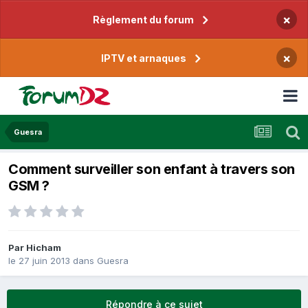
×
Règlement du forum
×
IPTV et arnaques
Guesra
Comment surveiller son enfant à travers son
GSM ?
Par
Hicham
le 27 juin 2013
dans
Guesra
Répondre à ce sujet