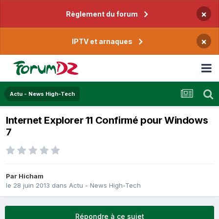
×
Règlement du forum
×
IPTV et arnaques
Actu - News High-Tech
Internet Explorer 11 Confirmé pour Windows
7
Par
Hicham
le 28 juin 2013
dans
Actu - News High-Tech
Répondre à ce sujet